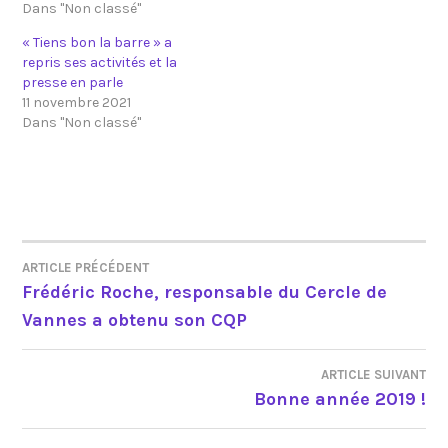
Dans "Non classé"
r
o
(
k
o
(
« Tiens bon la barre » a
u
o
v
u
repris ses activités et la
r
v
presse en parle
e
r
d
e
11 novembre 2021
a
d
Dans "Non classé"
n
a
s
n
u
s
n
u
e
n
n
e
o
n
u
o
v
u
e
v
l
e
l
l
ARTICLE PRÉCÉDENT
NAVIGATION
e
l
Frédéric Roche, responsable du Cercle de
f
e
e
f
Vannes a obtenu son CQP
DE
n
e
ê
n
t
ê
r
t
L’ARTICLE
e
r
ARTICLE SUIVANT
)
e
Bonne année 2019 !
)