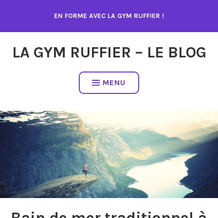
Accéder
EN FORME AVEC LA GYM RUFFIER !
au
contenu
LA GYM RUFFIER – LE BLOG
MENU
Bain de mer traditionnel à