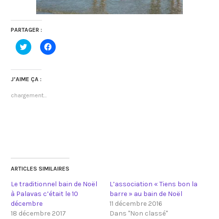
PARTAGER :
C
C
l
l
i
i
q
q
u
u
e
e
J’AIME ÇA :
z
z
p
p
chargement…
o
o
u
u
r
r
p
p
a
a
r
r
t
t
a
a
g
g
e
e
r
r
s
s
ARTICLES SIMILAIRES
u
u
r
r
Le traditionnel bain de Noël
L’association « Tiens bon la
T
F
w
a
à Palavas c’était le 10
barre » au bain de Noël
i
c
décembre
11 décembre 2016
t
e
t
b
18 décembre 2017
Dans "Non classé"
e
o