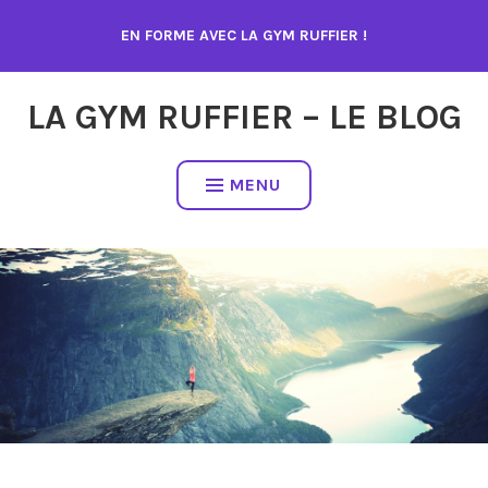
Accéder
EN FORME AVEC LA GYM RUFFIER !
au
contenu
LA GYM RUFFIER – LE BLOG
MENU