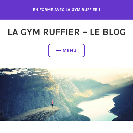
Accéder
EN FORME AVEC LA GYM RUFFIER !
au
contenu
LA GYM RUFFIER – LE BLOG
MENU