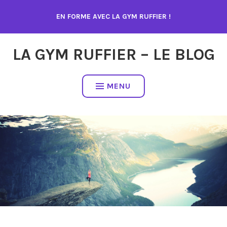
Accéder
EN FORME AVEC LA GYM RUFFIER !
au
contenu
LA GYM RUFFIER – LE BLOG
MENU